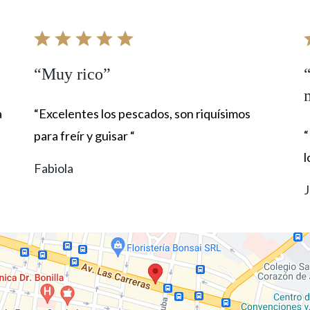
“Muy rico”
a
“Excelentes los pescados, son riquísimos
“
para freír y guisar “
l
Fabiola
J